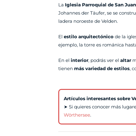
La
Iglesia Parroquial de San Jua
Johannes der Täufer, se se construy
ladera noroeste de Velden.
El
estilo arquitectónico
de la igl
ejemplo, la torre es románica hasta 
En el
interior
, podrás ver el
altar
ma
tienen
más variedad de estilos
, 
Artículos interesantes sobre 
➤ Si quieres conocer más lugares
Wörthersee
.