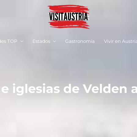
des TOP
Estados
Gastronomía
Vivir en Austri
 e iglesias de Velde