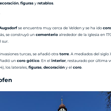
ecoración
,
figuras
y
retablos
.
 Augsdorf
se encuentra muy cerca de Velden y se ha ido
con
más, se construyó un
cementerio
alrededor de la iglesia en 170
 sur.
 invasiones turcas, se añadió otra
torre
. A mediados del siglo
añadió un
coro gótico
. En el
interior
, restaurado por última 
), los laterales,
figuras
,
decoración
y el
coro
.
ofen