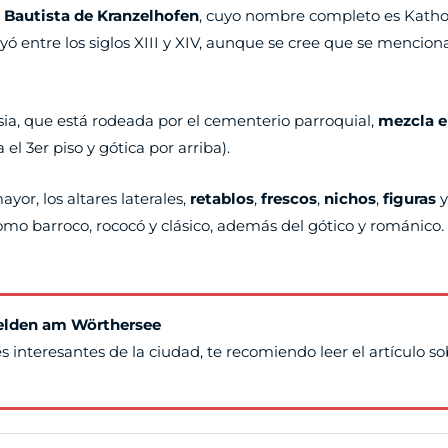
n Bautista de Kranzelhofen
, cuyo nombre completo es Kathol
ó entre los siglos XIII y XIV, aunque se cree que se menciona
esia, que está rodeada por el cementerio parroquial,
mezcla e
el 3er piso y gótica por arriba).
yor, los altares laterales,
retablos
,
frescos
,
nichos
,
figuras
como barroco, rococó y clásico, además del gótico y románico.
Velden am Wörthersee
 interesantes de la ciudad, te recomiendo leer el artículo s