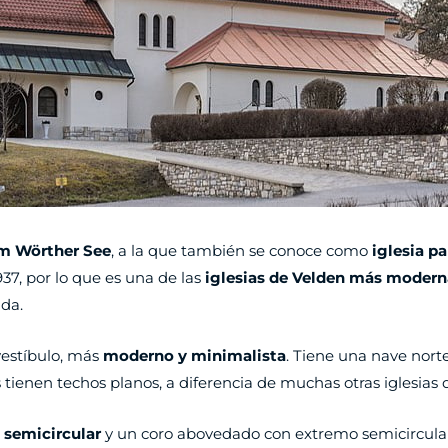
am Wörther See
, a la que también se conoce como
iglesia p
937, por lo que es una de las
iglesias de Velden más modern
ada.
vestíbulo, más
moderno y minimalista
. Tiene una nave nort
s tienen techos planos, a diferencia de muchas otras iglesias d
o semicircular
y un coro abovedado con extremo semicircula