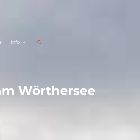
a
Info
Buscar
n am Wörthersee