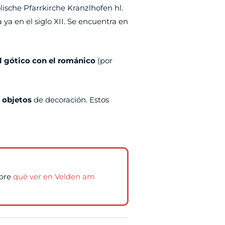
ische Pfarrkirche Kranzlhofen hl.
 ya en el siglo XII. Se encuentra en
l gótico con el románico
(por
y
objetos
de decoración. Estos
obre
qué ver en Velden am