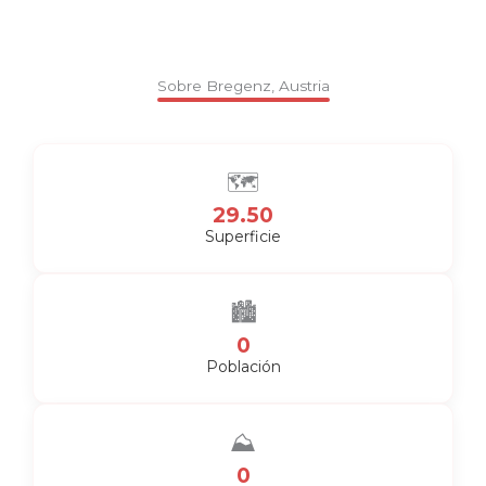
Sobre Bregenz, Austria
🗺️
29.50
Superficie
🏙️
0
Población
⛰️
0