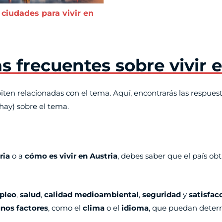
 ciudades para vivir en
 frecuentes sobre vivir 
ten relacionadas con el tema. Aquí, encontrarás las respues
 hay) sobre el tema.
ria
o a
cómo es vivir en Austria
, debes saber que el país ob
pleo
,
salud
,
calidad medioambiental
,
seguridad
y
satisfac
nos factores
, como el
clima
o el
idioma
, que puedan determ