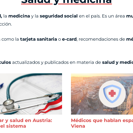
d,
la
medicina
y la
seguridad social
en el país. Es un área
mu
cción.
 como la
tarjeta sanitaria
o
e-card
, recomendaciones de
mé
culos
actualizados y publicados en materia de
salud y medi
r y salud en Austria:
Médicos que hablan esp
del sistema
Viena