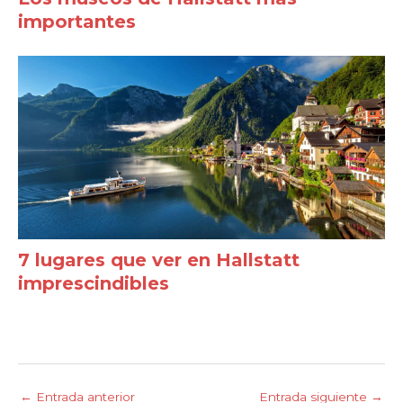
importantes
7 lugares que ver en Hallstatt
imprescindibles
←
Entrada anterior
Entrada siguiente
→