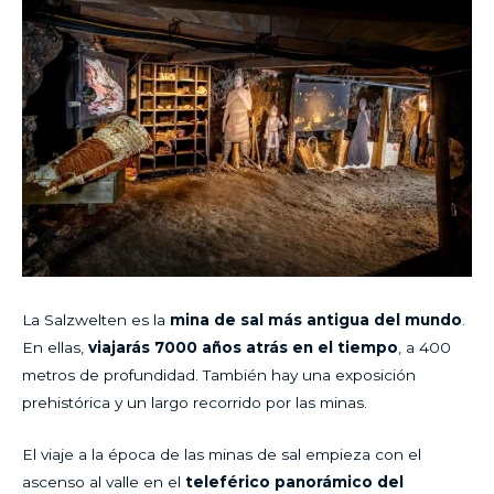
La Salzwelten es la
mina de sal más antigua del mundo
.
En ellas,
viajarás 7000 años atrás en el tiempo
, a 400
metros de profundidad. También hay una exposición
prehistórica y un largo recorrido por las minas.
El viaje a la época de las minas de sal empieza con el
ascenso al valle en el
teleférico panorámico del