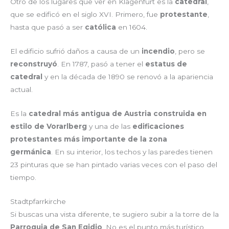
Otro de los lugares que ver en Klagenfurt es la
catedral
,
que se edificó en el siglo XVI. Primero, fue
protestante
,
hasta que pasó a ser
católica
en 1604.
El edificio sufrió daños a causa de un
incendio
, pero se
reconstruyó
. En 1787, pasó a tener el
estatus de
catedral
y en la década de 1890 se renovó a la apariencia
actual.
Es la
catedral más antigua de Austria construida en
estilo de Vorarlberg
y una de las
edificaciones
protestantes más importante de la zona
germánica
. En su interior, los techos y las paredes tienen
23 pinturas que se han pintado varias veces con el paso del
tiempo.
Stadtpfarrkirche
Si buscas una vista diferente, te sugiero subir a la torre de la
Parroquia de San Egidio
. No es el punto más turístico,